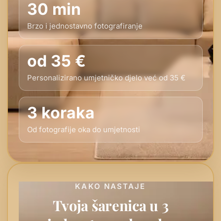
30 min
Brzo i jednostavno fotografiranje
od 35 €
Personalizirano umjetničko djelo već od 35 €
3 koraka
Od fotografije oka do umjetnosti
KAKO NASTAJE
Tvoja šarenica u 3