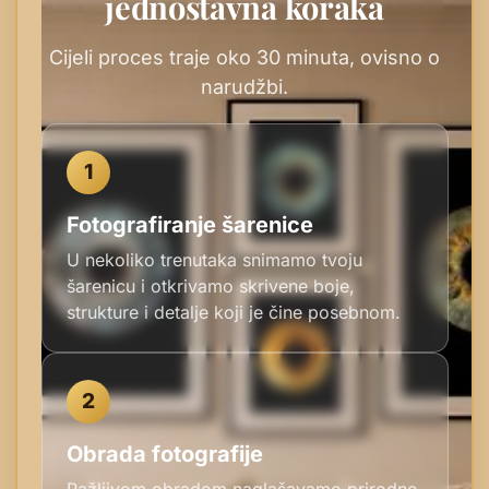
jednostavna koraka
Cijeli proces traje oko 30 minuta, ovisno o
narudžbi.
1
Fotografiranje šarenice
U nekoliko trenutaka snimamo tvoju
šarenicu i otkrivamo skrivene boje,
strukture i detalje koji je čine posebnom.
2
Obrada fotografije
Pažljivom obradom naglašavamo prirodne