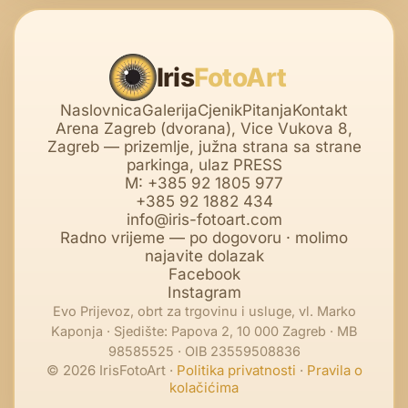
Iris
FotoArt
Naslovnica
Galerija
Cjenik
Pitanja
Kontakt
Arena Zagreb (dvorana), Vice Vukova 8,
Zagreb — prizemlje, južna strana sa strane
parkinga, ulaz PRESS
M: +385 92 1805 977
+385 92 1882 434
info@iris-fotoart.com
Radno vrijeme — po dogovoru · molimo
najavite dolazak
Facebook
Instagram
Evo Prijevoz, obrt za trgovinu i usluge, vl. Marko
Kaponja · Sjedište: Papova 2, 10 000 Zagreb · MB
98585525 · OIB 23559508836
© 2026 IrisFotoArt ·
Politika privatnosti
·
Pravila o
kolačićima