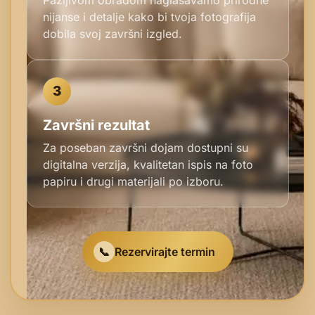
nijanse i detalje kako bi tvoja fotografija
dobila svoj završni izgled.
3
Završni rezultat
Za poseban završni dojam dostupni su
digitalna verzija, kvalitetan ispis na foto
papiru i drugi materijali po izboru.
📞
Rezervirajte termin