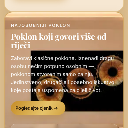
NAJOSOBNIJI POKLON
Poklon koji govori više od
riječi
Zaboravi klasične poklone. Iznenadi dragu
osobu nečim potpuno osobnim —
poklonom stvorenim samo za nju.
Jedinstveno, drugačije i posebno iskustvo
koje postaje uspomena za cijeli život.
Pogledajte cjenik →